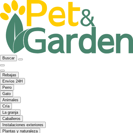
Buscar
Rebajas
Envíos 24H
Perro
Gato
Animales
Cría
La granja
Caballeros
Instalaciones exteriores
Plantas y naturaleza