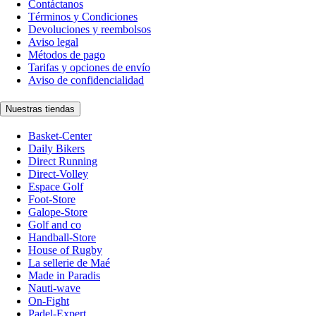
Contáctanos
Términos y Condiciones
Devoluciones y reembolsos
Aviso legal
Métodos de pago
Tarifas y opciones de envío
Aviso de confidencialidad
Nuestras tiendas
Basket-Center
Daily Bikers
Direct Running
Direct-Volley
Espace Golf
Foot-Store
Galope-Store
Golf and co
Handball-Store
House of Rugby
La sellerie de Maé
Made in Paradis
Nauti-wave
On-Fight
Padel-Expert