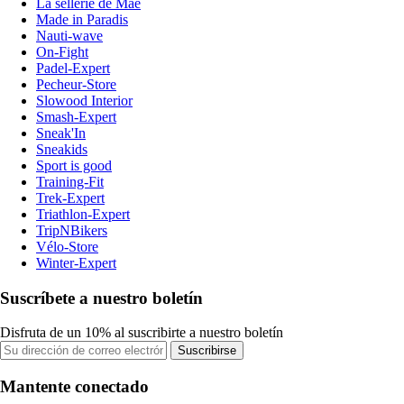
La sellerie de Maé
Made in Paradis
Nauti-wave
On-Fight
Padel-Expert
Pecheur-Store
Slowood Interior
Smash-Expert
Sneak'In
Sneakids
Sport is good
Training-Fit
Trek-Expert
Triathlon-Expert
TripNBikers
Vélo-Store
Winter-Expert
Suscríbete a nuestro boletín
Disfruta de un 10% al suscribirte a nuestro boletín
Suscribirse
Mantente conectado