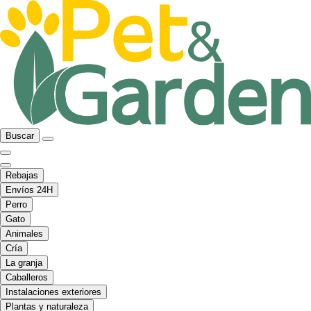
Buscar
Rebajas
Envíos 24H
Perro
Gato
Animales
Cría
La granja
Caballeros
Instalaciones exteriores
Plantas y naturaleza