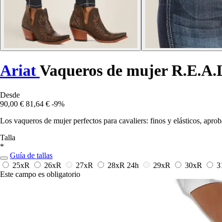
Ariat
Vaqueros de mujer R.E.A.
Desde
90,00 €
81,64 €
-9%
Los vaqueros de mujer perfectos para cavaliers: finos y elásticos, apro
Talla
*
Guía de tallas
25xR
26xR
27xR
28xR
24h
29xR
30xR
3
Este campo es obligatorio