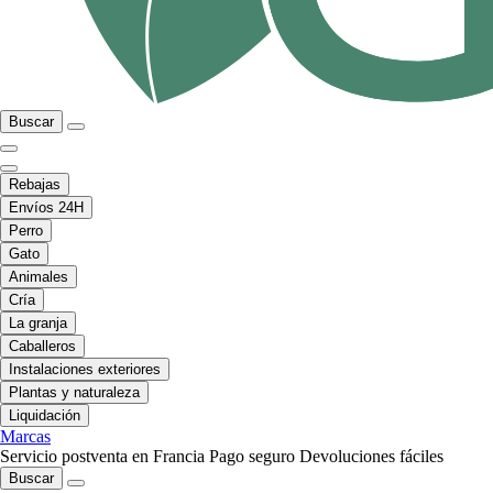
Buscar
Rebajas
Envíos 24H
Perro
Gato
Animales
Cría
La granja
Caballeros
Instalaciones exteriores
Plantas y naturaleza
Liquidación
Marcas
Servicio postventa en Francia
Pago seguro
Devoluciones fáciles
Buscar