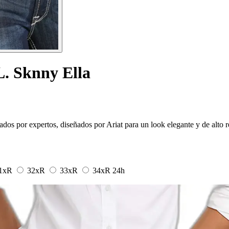
L. Sknny Ella
bados por expertos, diseñados por Ariat para un look elegante y de alto 
1xR
32xR
33xR
34xR
24h