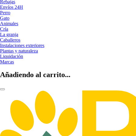
Rebajas
Envíos 24H
Perro
Gato
Animales
Cría
La granja
Caballeros
Instalaciones exteriores
Plantas y naturaleza
Liquidación
Marcas
Añadiendo al carrito...