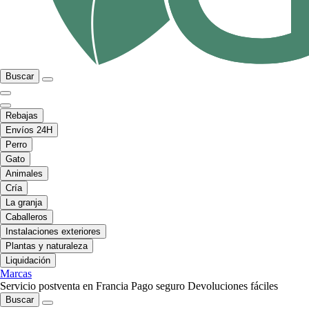
Buscar
Rebajas
Envíos 24H
Perro
Gato
Animales
Cría
La granja
Caballeros
Instalaciones exteriores
Plantas y naturaleza
Liquidación
Marcas
Servicio postventa en Francia
Pago seguro
Devoluciones fáciles
Buscar