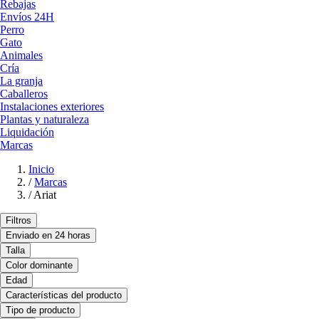
Rebajas
Envíos 24H
Perro
Gato
Animales
Cría
La granja
Caballeros
Instalaciones exteriores
Plantas y naturaleza
Liquidación
Marcas
Inicio
/
Marcas
/
Ariat
Filtros
Enviado en 24 horas
Talla
Color dominante
Edad
Características del producto
Tipo de producto