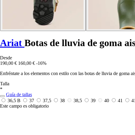
Ariat
Botas de lluvia de goma ai
Desde
190,00 €
160,00 €
-16%
Enfréntate a los elementos con estilo con las botas de lluvia de goma ai
Talla
*
Guía de tallas
36,5 B
37
37,5
38
38,5
39
40
41
4
Este campo es obligatorio