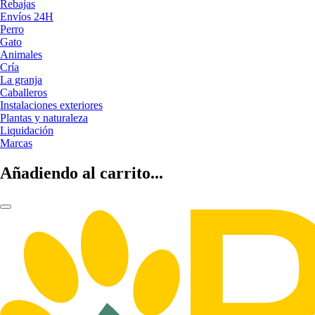
Rebajas
Envíos 24H
Perro
Gato
Animales
Cría
La granja
Caballeros
Instalaciones exteriores
Plantas y naturaleza
Liquidación
Marcas
Añadiendo al carrito...