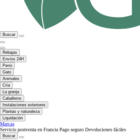
Buscar
Rebajas
Envíos 24H
Perro
Gato
Animales
Cría
La granja
Caballeros
Instalaciones exteriores
Plantas y naturaleza
Liquidación
Marcas
Servicio postventa en Francia
Pago seguro
Devoluciones fáciles
Buscar