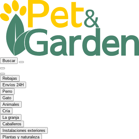
Buscar
Rebajas
Envíos 24H
Perro
Gato
Animales
Cría
La granja
Caballeros
Instalaciones exteriores
Plantas y naturaleza