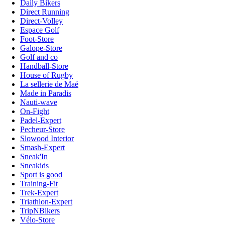
Daily Bikers
Direct Running
Direct-Volley
Espace Golf
Foot-Store
Galope-Store
Golf and co
Handball-Store
House of Rugby
La sellerie de Maé
Made in Paradis
Nauti-wave
On-Fight
Padel-Expert
Pecheur-Store
Slowood Interior
Smash-Expert
Sneak'In
Sneakids
Sport is good
Training-Fit
Trek-Expert
Triathlon-Expert
TripNBikers
Vélo-Store