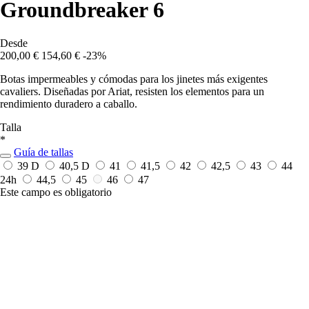
Groundbreaker 6
Desde
200,00 €
154,60 €
-23%
Botas impermeables y cómodas para los jinetes más exigentes
cavaliers. Diseñadas por Ariat, resisten los elementos para un
rendimiento duradero a caballo.
Talla
*
Guía de tallas
39 D
40,5 D
41
41,5
42
42,5
43
44
24h
44,5
45
46
47
Este campo es obligatorio