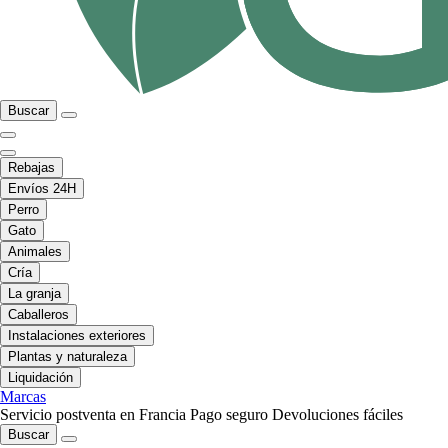
Buscar
Rebajas
Envíos 24H
Perro
Gato
Animales
Cría
La granja
Caballeros
Instalaciones exteriores
Plantas y naturaleza
Liquidación
Marcas
Servicio postventa en Francia
Pago seguro
Devoluciones fáciles
Buscar