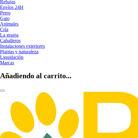
Rebajas
Envíos 24H
Perro
Gato
Animales
Cría
La granja
Caballeros
Instalaciones exteriores
Plantas y naturaleza
Liquidación
Marcas
Añadiendo al carrito...