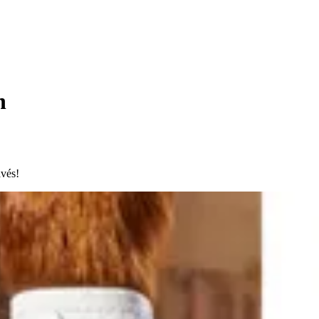
h
avés!