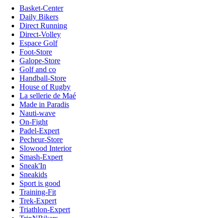
Basket-Center
Daily Bikers
Direct Running
Direct-Volley
Espace Golf
Foot-Store
Galope-Store
Golf and co
Handball-Store
House of Rugby
La sellerie de Maé
Made in Paradis
Nauti-wave
On-Fight
Padel-Expert
Pecheur-Store
Slowood Interior
Smash-Expert
Sneak'In
Sneakids
Sport is good
Training-Fit
Trek-Expert
Triathlon-Expert