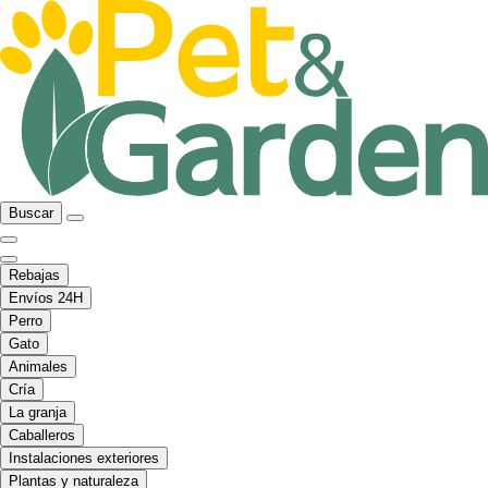
Buscar
Rebajas
Envíos 24H
Perro
Gato
Animales
Cría
La granja
Caballeros
Instalaciones exteriores
Plantas y naturaleza