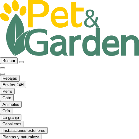
Buscar
Rebajas
Envíos 24H
Perro
Gato
Animales
Cría
La granja
Caballeros
Instalaciones exteriores
Plantas y naturaleza