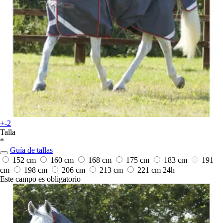
+-2
Talla
*
Guía de tallas
152 cm
160 cm
168 cm
175 cm
183 cm
191
cm
198 cm
206 cm
213 cm
221 cm
24h
Este campo es obligatorio