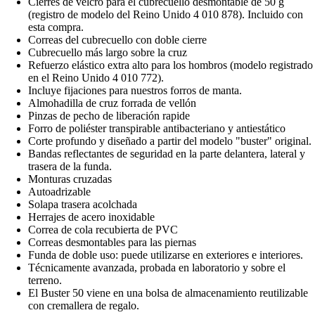
Cierres de velcro para el cubrecuello desmontable de 50 g
(registro de modelo del Reino Unido 4 010 878). Incluido con
esta compra.
Correas del cubrecuello con doble cierre
Cubrecuello más largo sobre la cruz
Refuerzo elástico extra alto para los hombros (modelo registrado
en el Reino Unido 4 010 772).
Incluye fijaciones para nuestros forros de manta.
Almohadilla de cruz forrada de vellón
Pinzas de pecho de liberación rapide
Forro de poliéster transpirable antibacteriano y antiestático
Corte profundo y diseñado a partir del modelo "buster" original.
Bandas reflectantes de seguridad en la parte delantera, lateral y
trasera de la funda.
Monturas cruzadas
Autoadrizable
Solapa trasera acolchada
Herrajes de acero inoxidable
Correa de cola recubierta de PVC
Correas desmontables para las piernas
Funda de doble uso: puede utilizarse en exteriores e interiores.
Técnicamente avanzada, probada en laboratorio y sobre el
terreno.
El Buster 50 viene en una bolsa de almacenamiento reutilizable
con cremallera de regalo.