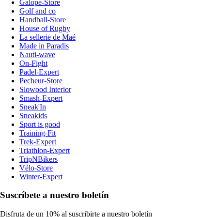
Galope-Store
Golf and co
Handball-Store
House of Rugby
La sellerie de Maé
Made in Paradis
Nauti-wave
On-Fight
Padel-Expert
Pecheur-Store
Slowood Interior
Smash-Expert
Sneak'In
Sneakids
Sport is good
Training-Fit
Trek-Expert
Triathlon-Expert
TripNBikers
Vélo-Store
Winter-Expert
Suscríbete a nuestro boletín
Disfruta de un 10% al suscribirte a nuestro boletín