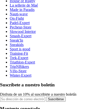
House of Rugby
La sellerie de Maé
Made in Paradis
Nauti-wave
On-Fight
Padel-Expert
Pecheur-Store
Slowood Interior
Smash-Expert
Sneak'In
Sneakids
Sport is good
Training-Fit
Trek-Expert
Triathlon-Expert
TripNBikers
Vélo-Store
Winter-Expert
Suscríbete a nuestro boletín
Disfruta de un 10% al suscribirte a nuestro boletín
Suscribirse
Mantente conectado