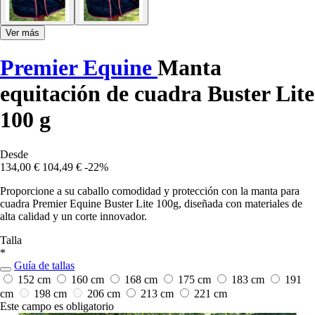
Ver más
Premier Equine
Manta
equitación de cuadra Buster Lite
100 g
Desde
134,00 €
104,49 €
-22%
Proporcione a su caballo comodidad y protección con la manta para
cuadra Premier Equine Buster Lite 100g, diseñada con materiales de
alta calidad y un corte innovador.
Talla
*
Guía de tallas
152 cm
160 cm
168 cm
175 cm
183 cm
191
cm
198 cm
206 cm
213 cm
221 cm
Este campo es obligatorio