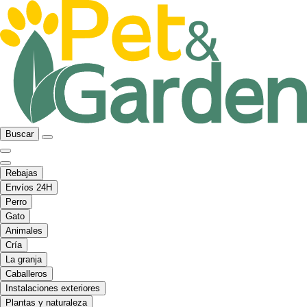
Buscar
Rebajas
Envíos 24H
Perro
Gato
Animales
Cría
La granja
Caballeros
Instalaciones exteriores
Plantas y naturaleza