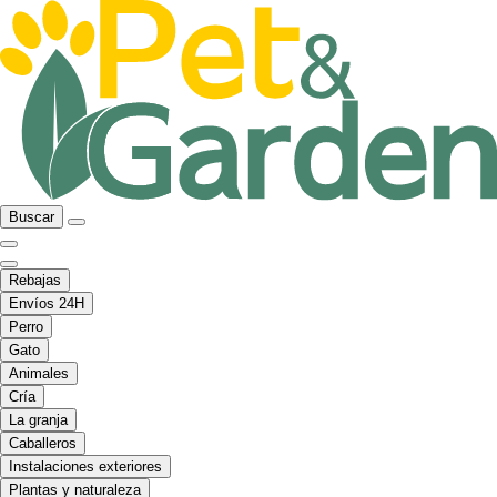
Buscar
Rebajas
Envíos 24H
Perro
Gato
Animales
Cría
La granja
Caballeros
Instalaciones exteriores
Plantas y naturaleza