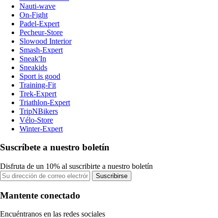
Nauti-wave
On-Fight
Padel-Expert
Pecheur-Store
Slowood Interior
Smash-Expert
Sneak'In
Sneakids
Sport is good
Training-Fit
Trek-Expert
Triathlon-Expert
TripNBikers
Vélo-Store
Winter-Expert
Suscríbete a nuestro boletín
Disfruta de un 10% al suscribirte a nuestro boletín
Suscribirse
Mantente conectado
Encuéntranos en las redes sociales