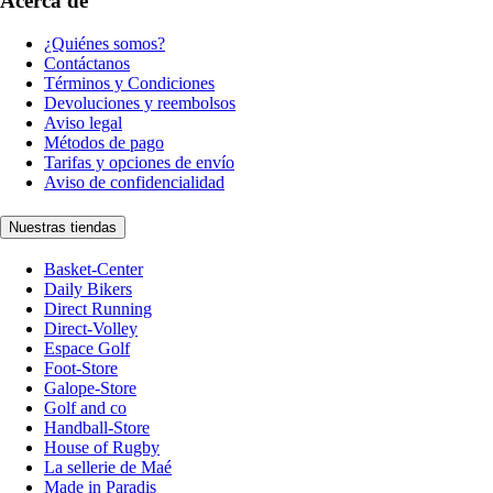
Acerca de
¿Quiénes somos?
Contáctanos
Términos y Condiciones
Devoluciones y reembolsos
Aviso legal
Métodos de pago
Tarifas y opciones de envío
Aviso de confidencialidad
Nuestras tiendas
Basket-Center
Daily Bikers
Direct Running
Direct-Volley
Espace Golf
Foot-Store
Galope-Store
Golf and co
Handball-Store
House of Rugby
La sellerie de Maé
Made in Paradis