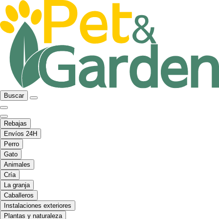
Buscar
Rebajas
Envíos 24H
Perro
Gato
Animales
Cría
La granja
Caballeros
Instalaciones exteriores
Plantas y naturaleza