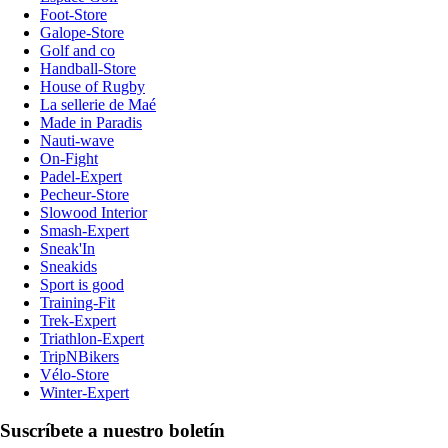
Foot-Store
Galope-Store
Golf and co
Handball-Store
House of Rugby
La sellerie de Maé
Made in Paradis
Nauti-wave
On-Fight
Padel-Expert
Pecheur-Store
Slowood Interior
Smash-Expert
Sneak'In
Sneakids
Sport is good
Training-Fit
Trek-Expert
Triathlon-Expert
TripNBikers
Vélo-Store
Winter-Expert
Suscríbete a nuestro boletín