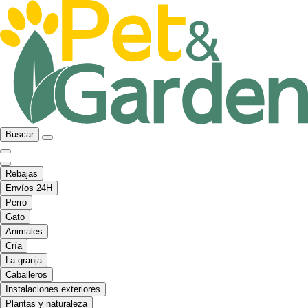
Buscar
Rebajas
Envíos 24H
Perro
Gato
Animales
Cría
La granja
Caballeros
Instalaciones exteriores
Plantas y naturaleza