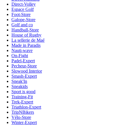
Direct-Volley
Espace Golf
Foot-Store
Galope-Store
Golf and co
Handball-Store
House of Rugby
La sellerie de Maé
Made in Paradis
Nauti-wave
On-Fight
Padel-Expert
Pecheur-Store
Slowood Interior
Smash-Expert
Sneak'In
Sneakids
Sport is good
Training-Fit
Trek-Expert
Triathlon-Expert
TripNBikers
Vélo-Store
Winter-Expert