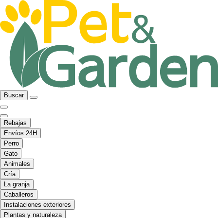
Buscar
Rebajas
Envíos 24H
Perro
Gato
Animales
Cría
La granja
Caballeros
Instalaciones exteriores
Plantas y naturaleza