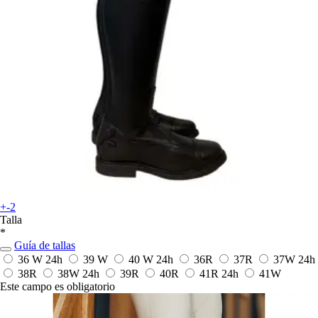
+-2
Talla
*
Guía de tallas
36 W
24h
39 W
40 W
24h
36R
37R
37W
24h
38R
38W
24h
39R
40R
41R
24h
41W
Este campo es obligatorio