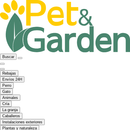
Buscar
Rebajas
Envíos 24H
Perro
Gato
Animales
Cría
La granja
Caballeros
Instalaciones exteriores
Plantas y naturaleza