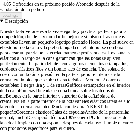
+4,05 €
ofrecidos en tu próximo pedido
Abonado después de la
validación de tu pedido
Loading...
Descripción
Nuestra bota Verone es a la vez elegante y práctica, perfecta para la
competición, donde hay que dar lo mejor de sí mismo. Las correas
extraíbles llevan un pequeño logotipo plateado Horze. La piel suave en
el exterior de la caña y la piel estampada en el interior se combinan
para crear un par de botas verdaderamente profesionales. Los paneles
elásticos a lo largo de la caña garantizan que las botas se ajusten
perfectamente. La parte del pie tiene algunos elementos estampados,
cordones elásticos fijos y un bonito taco de espuela. Una solapa de
cuero con un botón a presión en la parte superior e inferior de la
cremallera impide que se abra.Características:Moderna2 correas
extraíbles: 1 negra lisa y 1 de strassGráficos estampados en el interior
de la cañaPunteras floreadas en una banda sobre los dedos del
pieBotones en la parte inferior y superior de la cañaSolapa de
cremallera en la parte inferior de la botaPaneles elásticos laterales a lo
largo de la cremallera lateralSuela con textura YKKSTalón
pequeñoCordones elásticosCalas de espuelasAncho de la pantorrilla:
normal, anchoDescripción técnica:100% cuero PU.Instrucciones de
lavado: Limpiar con una esponja después de cada uso. Limpie el cuero
con productos específicos para el cuero.