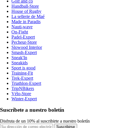
Golf and co
Handball-Store
House of Rugby
La sellerie de Maé
Made in Paradis
Nauti-wave
On-Fight
Padel-Expert
Pecheur-Store
Slowood Interior
Smash-Expert
Sneak'In
Sneakids
Sport is good
Training-Fit
Trek-Expert
Triathlon-Expert
TripNBikers
Vélo-Store
Winter-Expert
Suscríbete a nuestro boletín
Disfruta de un 10% al suscribirte a nuestro boletín
Suscribirse