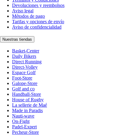
Devoluciones y reembolsos
Aviso legal
Métodos de pago
Tarifas y opciones de envío
Aviso de confidencialidad
Nuestras tiendas
Basket-Center
Daily Bikers
Direct Running
Direct-Volley
Espace Golf
Foot-Store
Galope-Store
Golf and co
Handball-Store
House of Rugby
La sellerie de Maé
Made in Paradis
Nauti-wave
On-Fight
Padel-Expert
Pecheur-Store