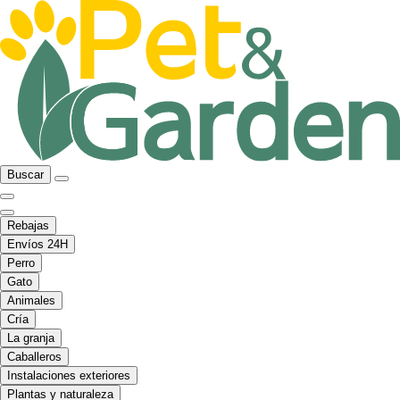
Buscar
Rebajas
Envíos 24H
Perro
Gato
Animales
Cría
La granja
Caballeros
Instalaciones exteriores
Plantas y naturaleza