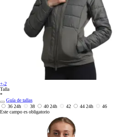
+-2
Talla
*
Guía de tallas
36
24h
38
40
24h
42
44
24h
46
Este campo es obligatorio