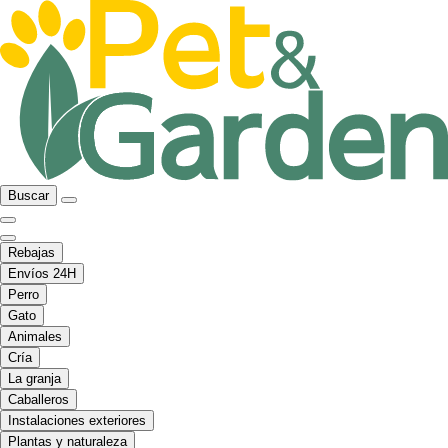
Buscar
Rebajas
Envíos 24H
Perro
Gato
Animales
Cría
La granja
Caballeros
Instalaciones exteriores
Plantas y naturaleza