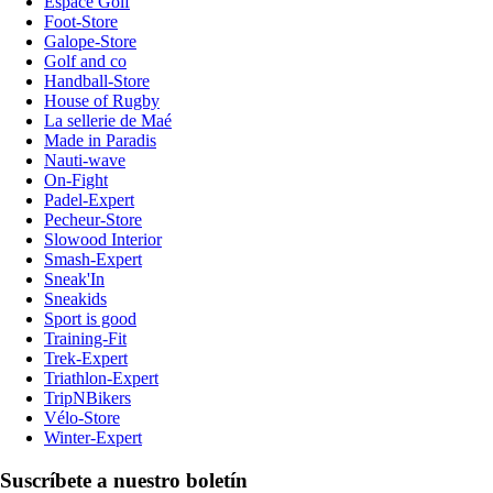
Espace Golf
Foot-Store
Galope-Store
Golf and co
Handball-Store
House of Rugby
La sellerie de Maé
Made in Paradis
Nauti-wave
On-Fight
Padel-Expert
Pecheur-Store
Slowood Interior
Smash-Expert
Sneak'In
Sneakids
Sport is good
Training-Fit
Trek-Expert
Triathlon-Expert
TripNBikers
Vélo-Store
Winter-Expert
Suscríbete a nuestro boletín