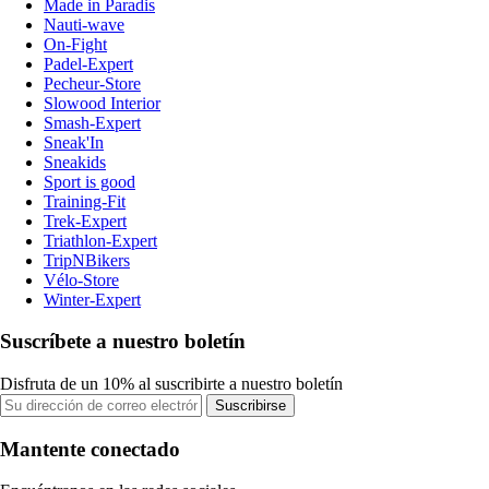
Made in Paradis
Nauti-wave
On-Fight
Padel-Expert
Pecheur-Store
Slowood Interior
Smash-Expert
Sneak'In
Sneakids
Sport is good
Training-Fit
Trek-Expert
Triathlon-Expert
TripNBikers
Vélo-Store
Winter-Expert
Suscríbete a nuestro boletín
Disfruta de un 10% al suscribirte a nuestro boletín
Suscribirse
Mantente conectado