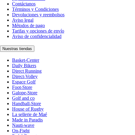
Contáctanos
Términos y Condiciones
Devoluciones y reembolsos
Aviso legal
Métodos de pago
Tarifas y opciones de envío
Aviso de confidencialidad
Nuestras tiendas
Basket-Center
Daily Bikers
Direct Running
Direct-Volley
Espace Golf
Foot-Store
Galope-Store
Golf and co
Handball-Store
House of Rugby
La sellerie de Maé
Made in Paradis
Nauti-wave
On-Fight