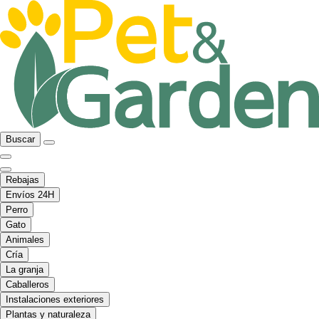
Buscar
Rebajas
Envíos 24H
Perro
Gato
Animales
Cría
La granja
Caballeros
Instalaciones exteriores
Plantas y naturaleza