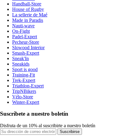
Handball-Store
House of Rugby
La sellerie de Maé
Made in Paradis
Nauti-wave
On-Fight
Padel-Expert
Pecheur-Store
Slowood Interior
Smash-Expert
Sneak'In
Sneakids
Sport is good
Training-Fit
Trek-Expert
Triathlon-Expert
TripNBikers
Vélo-Store
Winter-Expert
Suscríbete a nuestro boletín
Disfruta de un 10% al suscribirte a nuestro boletín
Suscribirse