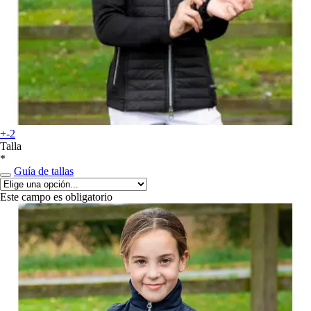
+-2
Talla
*
Guía de tallas
Este campo es obligatorio