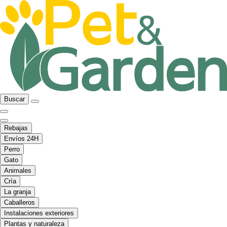
Buscar
Rebajas
Envíos 24H
Perro
Gato
Animales
Cría
La granja
Caballeros
Instalaciones exteriores
Plantas y naturaleza