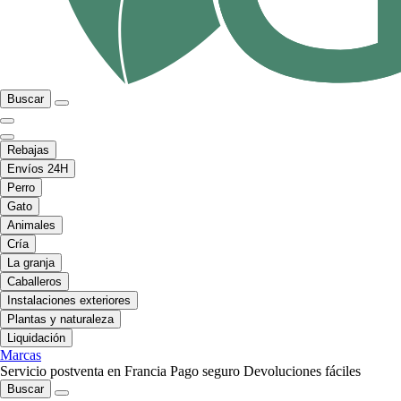
Buscar
Rebajas
Envíos 24H
Perro
Gato
Animales
Cría
La granja
Caballeros
Instalaciones exteriores
Plantas y naturaleza
Liquidación
Marcas
Servicio postventa en Francia
Pago seguro
Devoluciones fáciles
Buscar