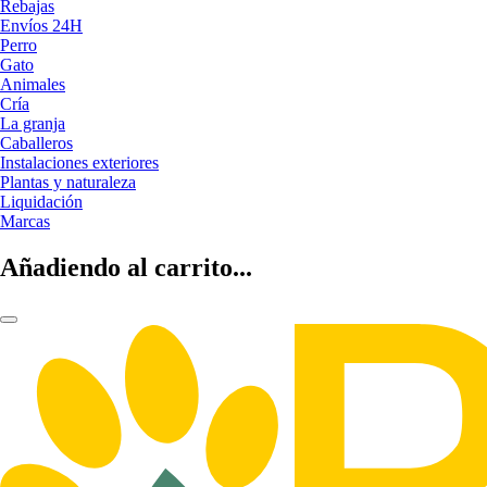
Rebajas
Envíos 24H
Perro
Gato
Animales
Cría
La granja
Caballeros
Instalaciones exteriores
Plantas y naturaleza
Liquidación
Marcas
Añadiendo al carrito...