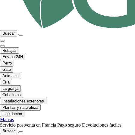
Buscar
Rebajas
Envíos 24H
Perro
Gato
Animales
Cría
La granja
Caballeros
Instalaciones exteriores
Plantas y naturaleza
Liquidación
Marcas
Servicio postventa en Francia
Pago seguro
Devoluciones fáciles
Buscar