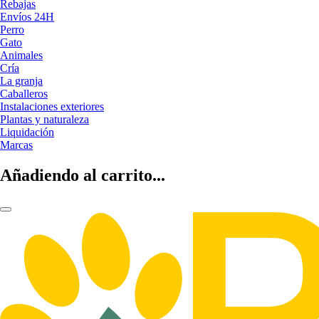
Rebajas
Envíos 24H
Perro
Gato
Animales
Cría
La granja
Caballeros
Instalaciones exteriores
Plantas y naturaleza
Liquidación
Marcas
Añadiendo al carrito...