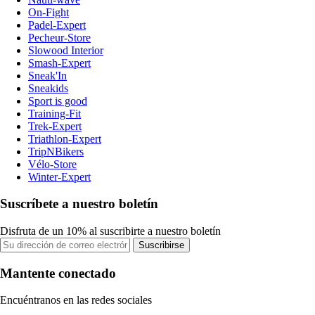
On-Fight
Padel-Expert
Pecheur-Store
Slowood Interior
Smash-Expert
Sneak'In
Sneakids
Sport is good
Training-Fit
Trek-Expert
Triathlon-Expert
TripNBikers
Vélo-Store
Winter-Expert
Suscríbete a nuestro boletín
Disfruta de un 10% al suscribirte a nuestro boletín
Suscribirse
Mantente conectado
Encuéntranos en las redes sociales