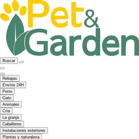
Buscar
Rebajas
Envíos 24H
Perro
Gato
Animales
Cría
La granja
Caballeros
Instalaciones exteriores
Plantas y naturaleza