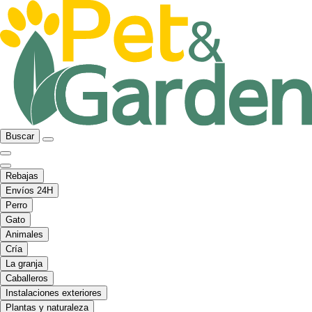
Buscar
Rebajas
Envíos 24H
Perro
Gato
Animales
Cría
La granja
Caballeros
Instalaciones exteriores
Plantas y naturaleza