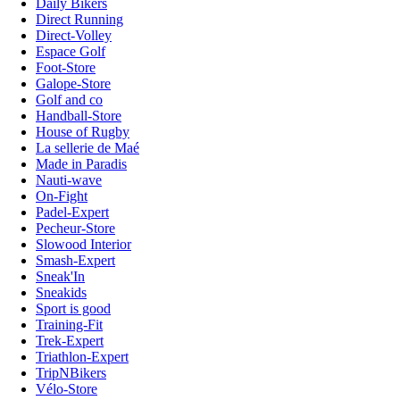
Daily Bikers
Direct Running
Direct-Volley
Espace Golf
Foot-Store
Galope-Store
Golf and co
Handball-Store
House of Rugby
La sellerie de Maé
Made in Paradis
Nauti-wave
On-Fight
Padel-Expert
Pecheur-Store
Slowood Interior
Smash-Expert
Sneak'In
Sneakids
Sport is good
Training-Fit
Trek-Expert
Triathlon-Expert
TripNBikers
Vélo-Store