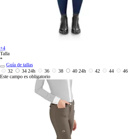
+4
Talla
*
Guía de tallas
32
34
24h
36
38
40
24h
42
44
46
Este campo es obligatorio