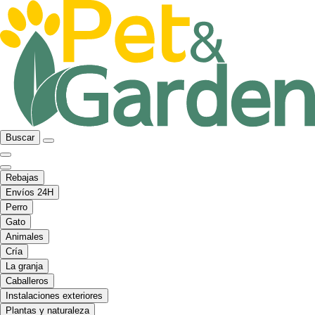
Buscar
Rebajas
Envíos 24H
Perro
Gato
Animales
Cría
La granja
Caballeros
Instalaciones exteriores
Plantas y naturaleza