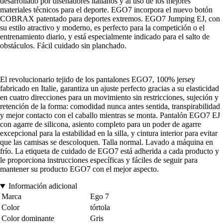
desarrollado por diseñadores italianos y al uso de los mejores
materiales técnicos para el deporte. EGO7 incorpora el nuevo botón
COBRAX patentado para deportes extremos. EGO7 Jumping EJ, con
su estilo atractivo y moderno, es perfecto para la competición o el
entrenamiento diario, y está especialmente indicado para el salto de
obstáculos. Fácil cuidado sin planchado.
El revolucionario tejido de los pantalones EGO7, 100% jersey
fabricado en Italie, garantiza un ajuste perfecto gracias a su elasticidad
en cuatro direcciones para un movimiento sin restricciones, sujeción y
retención de la forma: comodidad nunca antes sentida, transpirabilidad
y mejor contacto con el caballo mientras se monta. Pantalón EGO7 EJ
con agarre de silicona, asiento completo para un poder de agarre
excepcional para la estabilidad en la silla, y cintura interior para evitar
que las camisas se descoloquen. Talla normal. Lavado a máquina en
frío. La etiqueta de cuidado de EGO7 está adherida a cada producto y
le proporciona instrucciones específicas y fáciles de seguir para
mantener su producto EGO7 con el mejor aspecto.
Información adicional
Marca
Ego 7
Color
tórtola
Color dominante
Gris