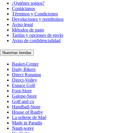
¿Quiénes somos?
Contáctanos
Términos y Condiciones
Devoluciones y reembolsos
Aviso legal
Métodos de pago
Tarifas y opciones de envío
Aviso de confidencialidad
Nuestras tiendas
Basket-Center
Daily Bikers
Direct Running
Direct-Volley
Espace Golf
Foot-Store
Galope-Store
Golf and co
Handball-Store
House of Rugby
La sellerie de Maé
Made in Paradis
Nauti-wave