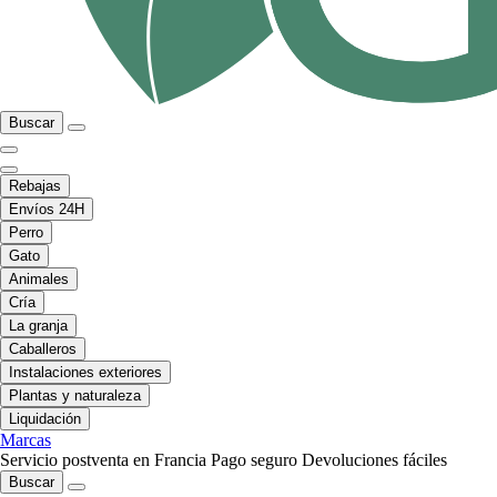
Buscar
Rebajas
Envíos 24H
Perro
Gato
Animales
Cría
La granja
Caballeros
Instalaciones exteriores
Plantas y naturaleza
Liquidación
Marcas
Servicio postventa en Francia
Pago seguro
Devoluciones fáciles
Buscar