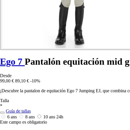
Ego 7
Pantalón equitación mid 
Desde
99,00 €
89,10 €
-10%
¡Descubre la pantalon de equitación Ego 7 Jumping EJ, que combina co
Talla
*
Guía de tallas
6 ans
8 ans
10 ans
24h
Este campo es obligatorio