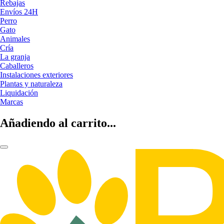
Rebajas
Envíos 24H
Perro
Gato
Animales
Cría
La granja
Caballeros
Instalaciones exteriores
Plantas y naturaleza
Liquidación
Marcas
Añadiendo al carrito...