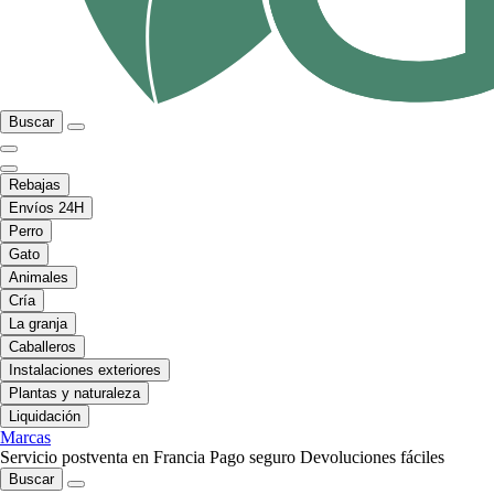
Buscar
Rebajas
Envíos 24H
Perro
Gato
Animales
Cría
La granja
Caballeros
Instalaciones exteriores
Plantas y naturaleza
Liquidación
Marcas
Servicio postventa en Francia
Pago seguro
Devoluciones fáciles
Buscar