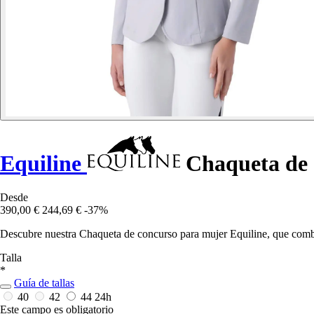
Equiline
Chaqueta de 
Desde
390,00 €
244,69 €
-37%
Descubre nuestra Chaqueta de concurso para mujer Equiline, que combin
Talla
*
Guía de tallas
40
42
44
24h
Este campo es obligatorio