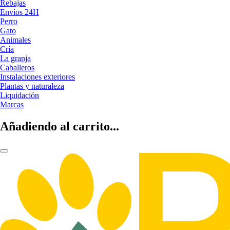
Rebajas
Envíos 24H
Perro
Gato
Animales
Cría
La granja
Caballeros
Instalaciones exteriores
Plantas y naturaleza
Liquidación
Marcas
Añadiendo al carrito...