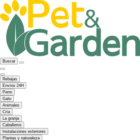
Buscar
Rebajas
Envíos 24H
Perro
Gato
Animales
Cría
La granja
Caballeros
Instalaciones exteriores
Plantas y naturaleza