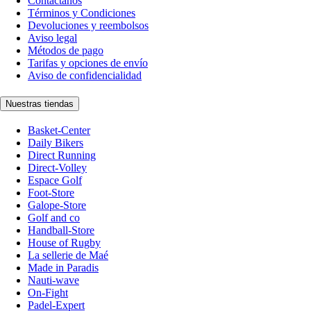
Contáctanos
Términos y Condiciones
Devoluciones y reembolsos
Aviso legal
Métodos de pago
Tarifas y opciones de envío
Aviso de confidencialidad
Nuestras tiendas
Basket-Center
Daily Bikers
Direct Running
Direct-Volley
Espace Golf
Foot-Store
Galope-Store
Golf and co
Handball-Store
House of Rugby
La sellerie de Maé
Made in Paradis
Nauti-wave
On-Fight
Padel-Expert