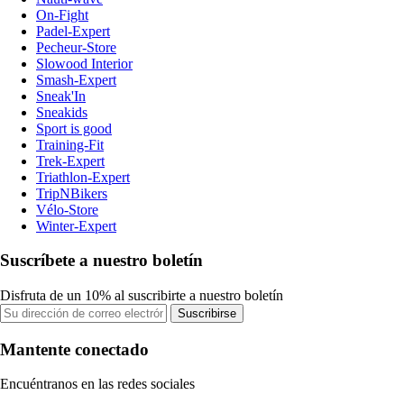
On-Fight
Padel-Expert
Pecheur-Store
Slowood Interior
Smash-Expert
Sneak'In
Sneakids
Sport is good
Training-Fit
Trek-Expert
Triathlon-Expert
TripNBikers
Vélo-Store
Winter-Expert
Suscríbete a nuestro boletín
Disfruta de un 10% al suscribirte a nuestro boletín
Suscribirse
Mantente conectado
Encuéntranos en las redes sociales