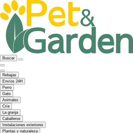
Buscar
Rebajas
Envíos 24H
Perro
Gato
Animales
Cría
La granja
Caballeros
Instalaciones exteriores
Plantas y naturaleza