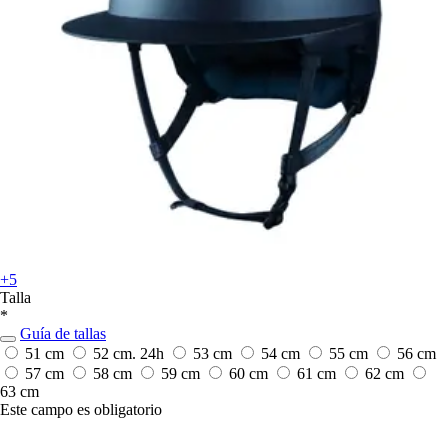
+5
Talla
*
Guía de tallas
51 cm
52 cm.
24h
53 cm
54 cm
55 cm
56 cm
57 cm
58 cm
59 cm
60 cm
61 cm
62 cm
63 cm
Este campo es obligatorio