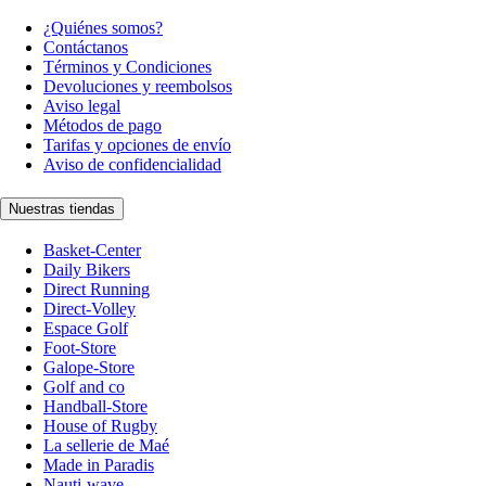
¿Quiénes somos?
Contáctanos
Términos y Condiciones
Devoluciones y reembolsos
Aviso legal
Métodos de pago
Tarifas y opciones de envío
Aviso de confidencialidad
Nuestras tiendas
Basket-Center
Daily Bikers
Direct Running
Direct-Volley
Espace Golf
Foot-Store
Galope-Store
Golf and co
Handball-Store
House of Rugby
La sellerie de Maé
Made in Paradis
Nauti-wave