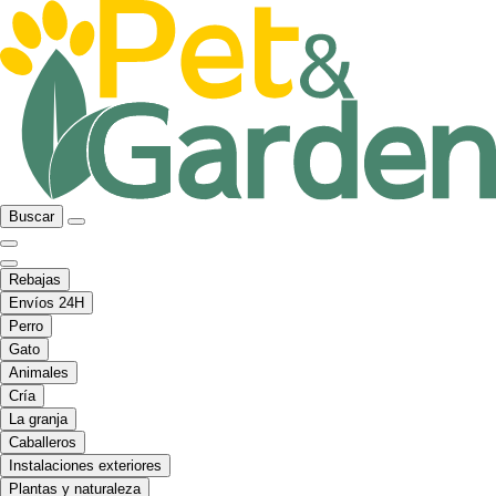
Buscar
Rebajas
Envíos 24H
Perro
Gato
Animales
Cría
La granja
Caballeros
Instalaciones exteriores
Plantas y naturaleza