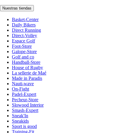
Nuestras tiendas
Basket-Center
Daily Bikers
Direct Running
Direct-Volley
Espace Golf
Foot-Store
Galope-Store
Golf and co
Handball-Store
House of Rugby
La sellerie de Maé
Made in Paradis
Nauti-wave
On-Fight
Padel-Expert
Pecheur-Store
Slowood Interior
Smash-Expert
Sneak'In
Sneakids
Sport is good
Training-Fit