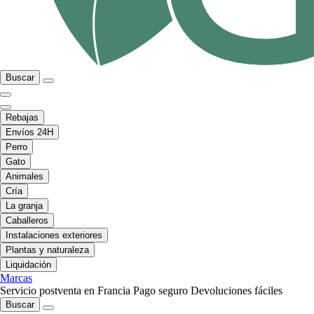
Buscar
Rebajas
Envíos 24H
Perro
Gato
Animales
Cría
La granja
Caballeros
Instalaciones exteriores
Plantas y naturaleza
Liquidación
Marcas
Servicio postventa en Francia
Pago seguro
Devoluciones fáciles
Buscar