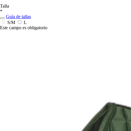
Talla
*
Guía de tallas
S/M
L
Este campo es obligatorio