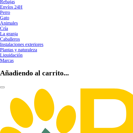
Rebajas
Envíos 24H
Perro
Gato
Animales
Cría
La granja
Caballeros
Instalaciones exteriores
Plantas y naturaleza
Liquidación
Marcas
Añadiendo al carrito...