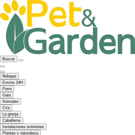
Buscar
Rebajas
Envíos 24H
Perro
Gato
Animales
Cría
La granja
Caballeros
Instalaciones exteriores
Plantas y naturaleza