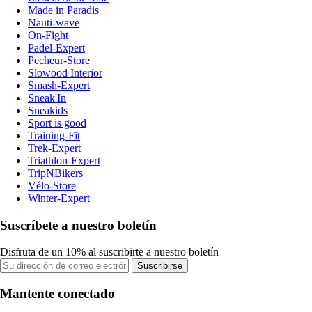
Made in Paradis
Nauti-wave
On-Fight
Padel-Expert
Pecheur-Store
Slowood Interior
Smash-Expert
Sneak'In
Sneakids
Sport is good
Training-Fit
Trek-Expert
Triathlon-Expert
TripNBikers
Vélo-Store
Winter-Expert
Suscríbete a nuestro boletín
Disfruta de un 10% al suscribirte a nuestro boletín
Suscribirse
Mantente conectado