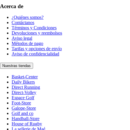
Acerca de
¿Quiénes somos?
Contáctanos
Términos y Condiciones
Devoluciones y reembolsos
Aviso legal
Métodos de pago
Tarifas y opciones de envío
Aviso de confidencialidad
Nuestras tiendas
Basket-Center
Daily Bikers
Direct Running
Direct-Volley
Espace Golf
Foot-Store
Galope-Store
Golf and co
Handball-Store
House of Rugby
La sellerie de Maé