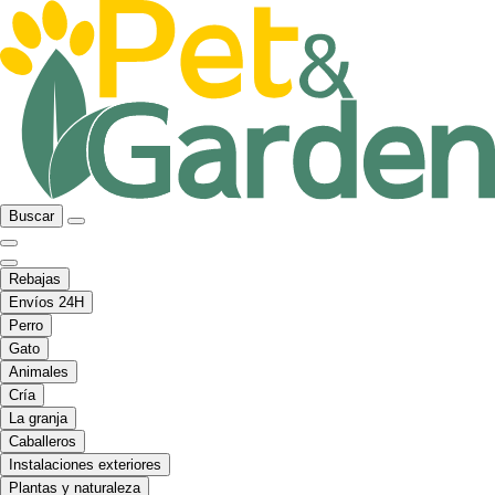
Buscar
Rebajas
Envíos 24H
Perro
Gato
Animales
Cría
La granja
Caballeros
Instalaciones exteriores
Plantas y naturaleza