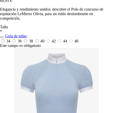
69,95 €
Elegancia y rendimiento unidos: descubre el Polo de concurso de
equitación LeMieux Olivia, para un estilo deslumbrante en
competición.
Talla
*
Guía de tallas
34
36
38
40
42
44
46
Este campo es obligatorio