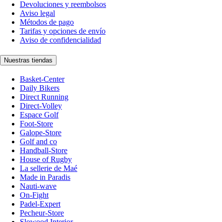
Devoluciones y reembolsos
Aviso legal
Métodos de pago
Tarifas y opciones de envío
Aviso de confidencialidad
Nuestras tiendas
Basket-Center
Daily Bikers
Direct Running
Direct-Volley
Espace Golf
Foot-Store
Galope-Store
Golf and co
Handball-Store
House of Rugby
La sellerie de Maé
Made in Paradis
Nauti-wave
On-Fight
Padel-Expert
Pecheur-Store
Slowood Interior