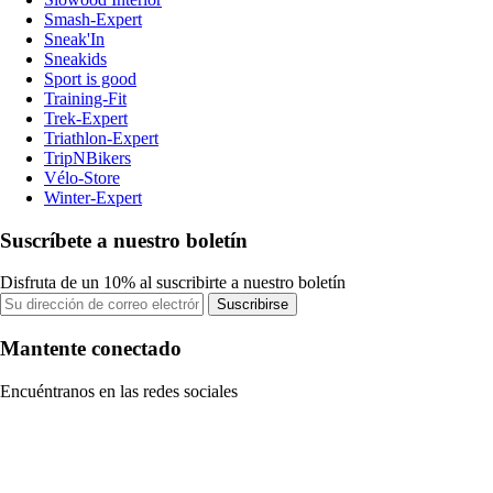
Smash-Expert
Sneak'In
Sneakids
Sport is good
Training-Fit
Trek-Expert
Triathlon-Expert
TripNBikers
Vélo-Store
Winter-Expert
Suscríbete a nuestro boletín
Disfruta de un 10% al suscribirte a nuestro boletín
Suscribirse
Mantente conectado
Encuéntranos en las redes sociales