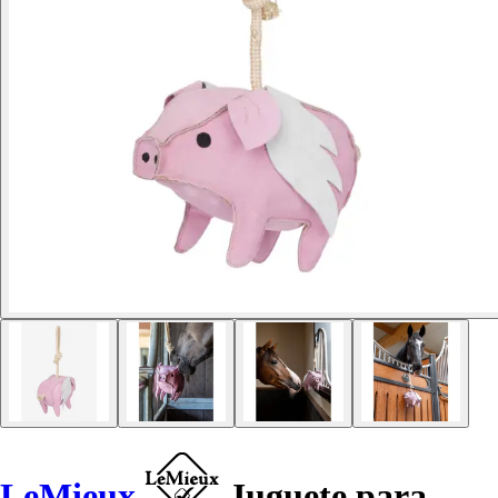
LeMieux
Juguete para