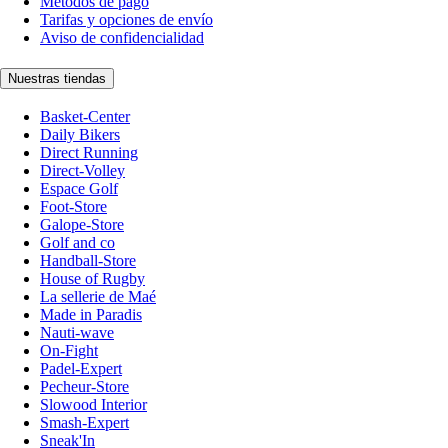
Métodos de pago
Tarifas y opciones de envío
Aviso de confidencialidad
Nuestras tiendas
Basket-Center
Daily Bikers
Direct Running
Direct-Volley
Espace Golf
Foot-Store
Galope-Store
Golf and co
Handball-Store
House of Rugby
La sellerie de Maé
Made in Paradis
Nauti-wave
On-Fight
Padel-Expert
Pecheur-Store
Slowood Interior
Smash-Expert
Sneak'In