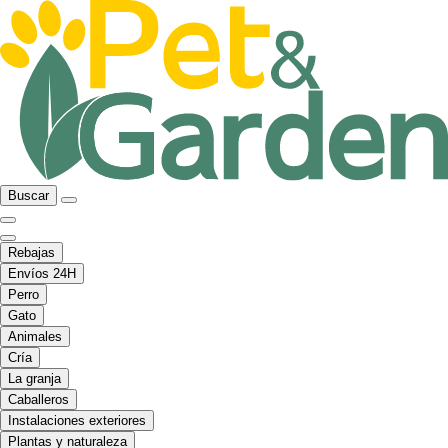
Buscar
Rebajas
Envíos 24H
Perro
Gato
Animales
Cría
La granja
Caballeros
Instalaciones exteriores
Plantas y naturaleza