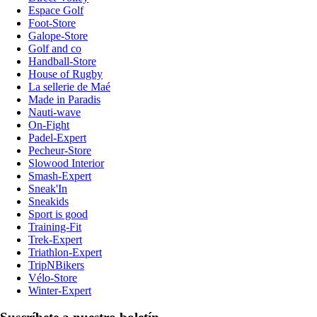
Espace Golf
Foot-Store
Galope-Store
Golf and co
Handball-Store
House of Rugby
La sellerie de Maé
Made in Paradis
Nauti-wave
On-Fight
Padel-Expert
Pecheur-Store
Slowood Interior
Smash-Expert
Sneak'In
Sneakids
Sport is good
Training-Fit
Trek-Expert
Triathlon-Expert
TripNBikers
Vélo-Store
Winter-Expert