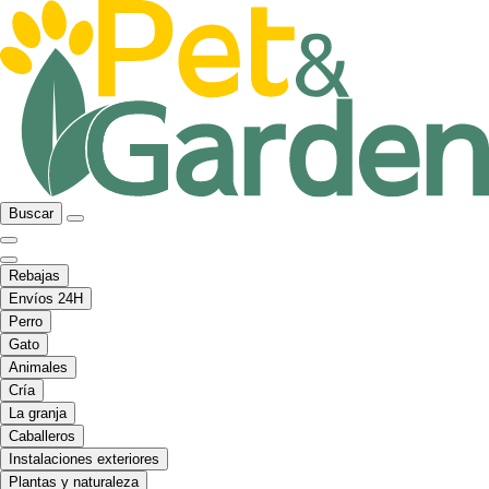
Buscar
Rebajas
Envíos 24H
Perro
Gato
Animales
Cría
La granja
Caballeros
Instalaciones exteriores
Plantas y naturaleza