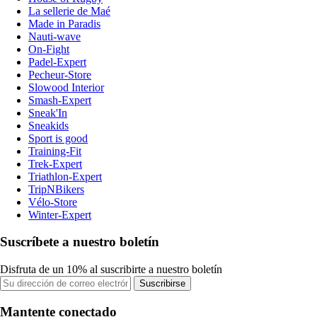
La sellerie de Maé
Made in Paradis
Nauti-wave
On-Fight
Padel-Expert
Pecheur-Store
Slowood Interior
Smash-Expert
Sneak'In
Sneakids
Sport is good
Training-Fit
Trek-Expert
Triathlon-Expert
TripNBikers
Vélo-Store
Winter-Expert
Suscríbete a nuestro boletín
Disfruta de un 10% al suscribirte a nuestro boletín
Suscribirse
Mantente conectado