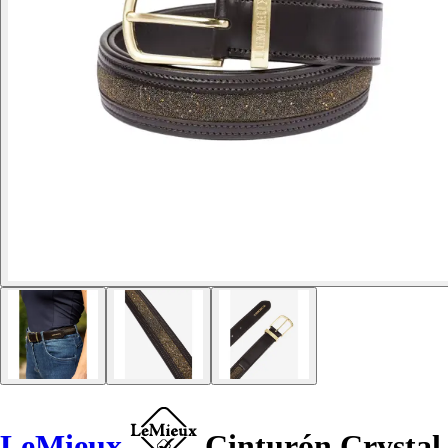
LeMieux
Cinturón Crystal