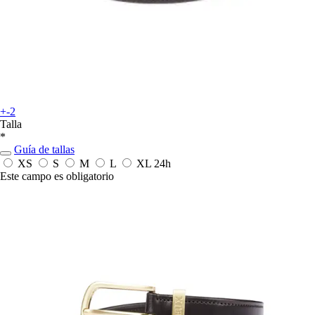
+-2
Talla
*
Guía de tallas
XS
S
M
L
XL
24h
Este campo es obligatorio