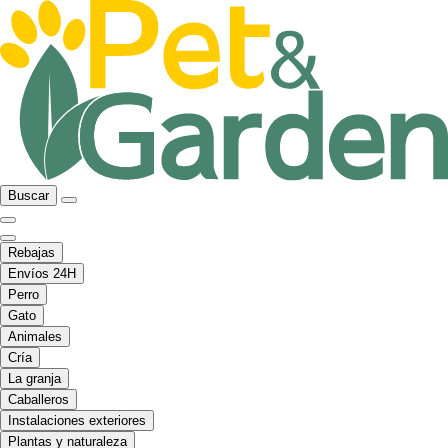
Buscar
Rebajas
Envíos 24H
Perro
Gato
Animales
Cría
La granja
Caballeros
Instalaciones exteriores
Plantas y naturaleza