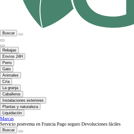
Buscar
Rebajas
Envíos 24H
Perro
Gato
Animales
Cría
La granja
Caballeros
Instalaciones exteriores
Plantas y naturaleza
Liquidación
Marcas
Servicio postventa en Francia
Pago seguro
Devoluciones fáciles
Buscar