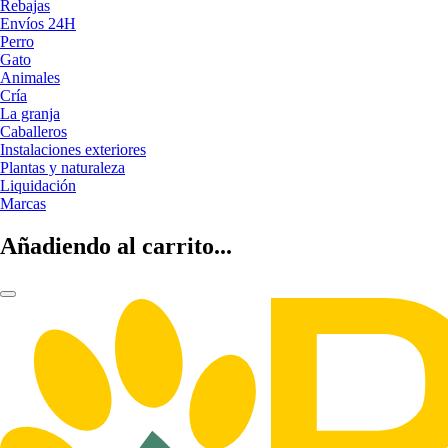
Rebajas
Envíos 24H
Perro
Gato
Animales
Cría
La granja
Caballeros
Instalaciones exteriores
Plantas y naturaleza
Liquidación
Marcas
Añadiendo al carrito...