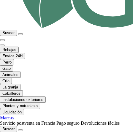
Buscar
Rebajas
Envíos 24H
Perro
Gato
Animales
Cría
La granja
Caballeros
Instalaciones exteriores
Plantas y naturaleza
Liquidación
Marcas
Servicio postventa en Francia
Pago seguro
Devoluciones fáciles
Buscar