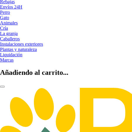
Rebajas
Envíos 24H
Perro
Gato
Animales
Cría
La granja
Caballeros
Instalaciones exteriores
Plantas y naturaleza
Liquidación
Marcas
Añadiendo al carrito...