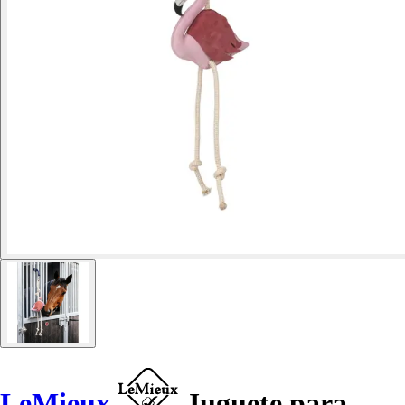
LeMieux
Juguete para