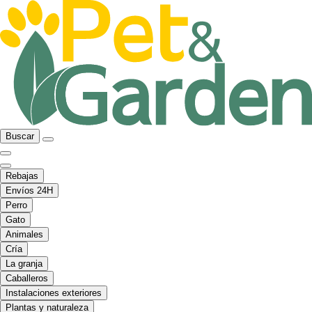
Buscar
Rebajas
Envíos 24H
Perro
Gato
Animales
Cría
La granja
Caballeros
Instalaciones exteriores
Plantas y naturaleza