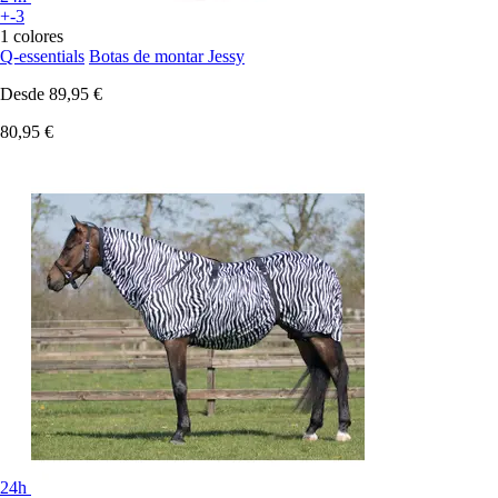
+-3
1 colores
Q-essentials
Botas de montar Jessy
Desde
89,95 €
80,95 €
24h