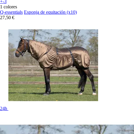
+-3
1 colores
Q-essentials
Esponja de equitación (x10)
27,50 €
24h