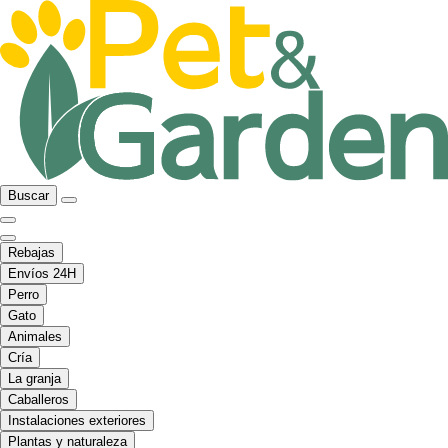
Buscar
Rebajas
Envíos 24H
Perro
Gato
Animales
Cría
La granja
Caballeros
Instalaciones exteriores
Plantas y naturaleza