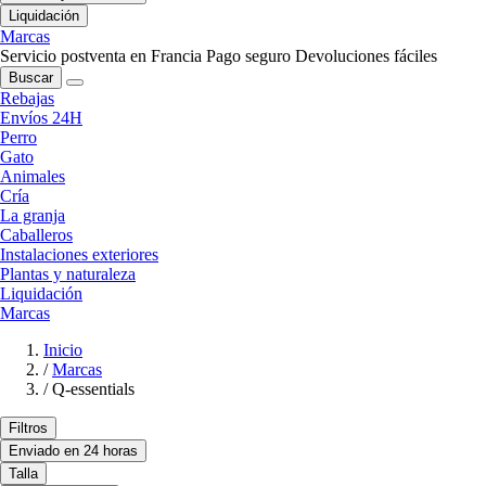
Liquidación
Marcas
Servicio postventa en Francia
Pago seguro
Devoluciones fáciles
Buscar
Rebajas
Envíos 24H
Perro
Gato
Animales
Cría
La granja
Caballeros
Instalaciones exteriores
Plantas y naturaleza
Liquidación
Marcas
Inicio
/
Marcas
/
Q-essentials
Filtros
Enviado en 24 horas
Talla