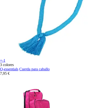
+-1
3 colores
Q-essentials
Cuerda para caballo
7,95 €