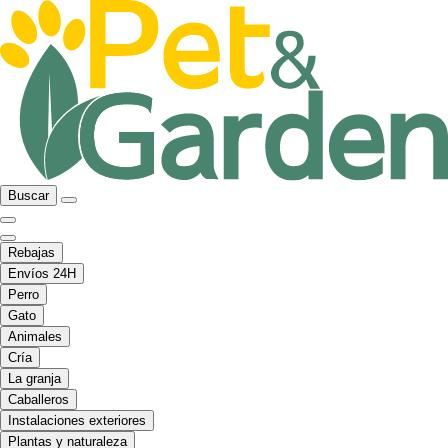
Buscar
Rebajas
Envíos 24H
Perro
Gato
Animales
Cría
La granja
Caballeros
Instalaciones exteriores
Plantas y naturaleza