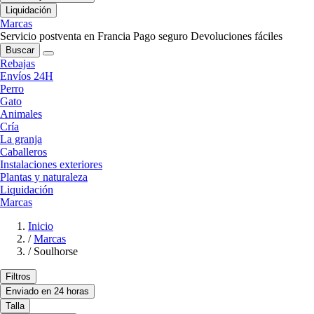
Liquidación
Marcas
Servicio postventa en Francia
Pago seguro
Devoluciones fáciles
Buscar
Rebajas
Envíos 24H
Perro
Gato
Animales
Cría
La granja
Caballeros
Instalaciones exteriores
Plantas y naturaleza
Liquidación
Marcas
Inicio
/
Marcas
/
Soulhorse
Filtros
Enviado en 24 horas
Talla