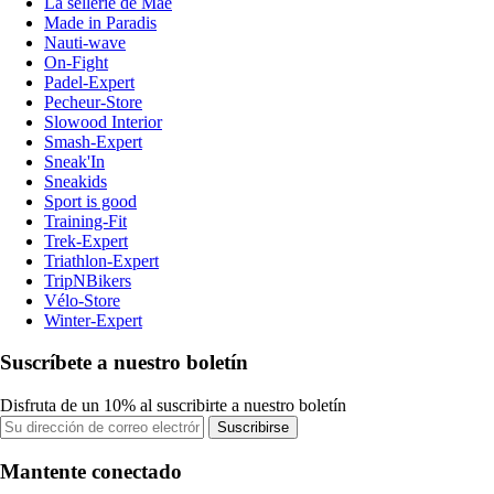
La sellerie de Maé
Made in Paradis
Nauti-wave
On-Fight
Padel-Expert
Pecheur-Store
Slowood Interior
Smash-Expert
Sneak'In
Sneakids
Sport is good
Training-Fit
Trek-Expert
Triathlon-Expert
TripNBikers
Vélo-Store
Winter-Expert
Suscríbete a nuestro boletín
Disfruta de un 10% al suscribirte a nuestro boletín
Suscribirse
Mantente conectado