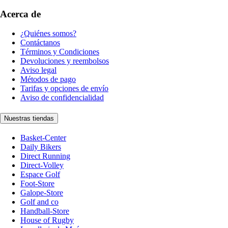
Acerca de
¿Quiénes somos?
Contáctanos
Términos y Condiciones
Devoluciones y reembolsos
Aviso legal
Métodos de pago
Tarifas y opciones de envío
Aviso de confidencialidad
Nuestras tiendas
Basket-Center
Daily Bikers
Direct Running
Direct-Volley
Espace Golf
Foot-Store
Galope-Store
Golf and co
Handball-Store
House of Rugby