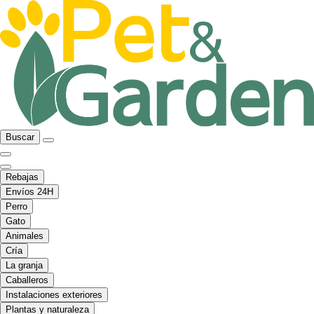
Buscar
Rebajas
Envíos 24H
Perro
Gato
Animales
Cría
La granja
Caballeros
Instalaciones exteriores
Plantas y naturaleza