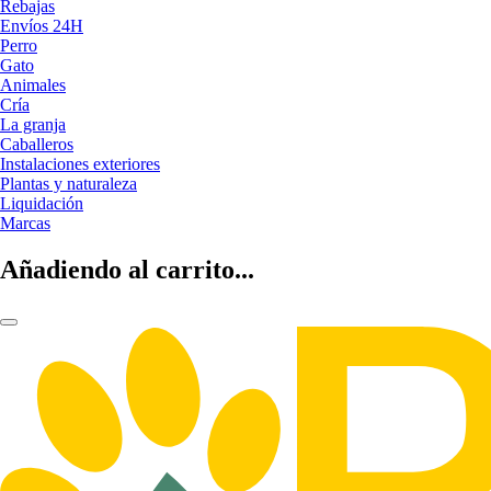
Rebajas
Envíos 24H
Perro
Gato
Animales
Cría
La granja
Caballeros
Instalaciones exteriores
Plantas y naturaleza
Liquidación
Marcas
Añadiendo al carrito...