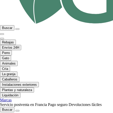
Buscar
Rebajas
Envíos 24H
Perro
Gato
Animales
Cría
La granja
Caballeros
Instalaciones exteriores
Plantas y naturaleza
Liquidación
Marcas
Servicio postventa en Francia
Pago seguro
Devoluciones fáciles
Buscar