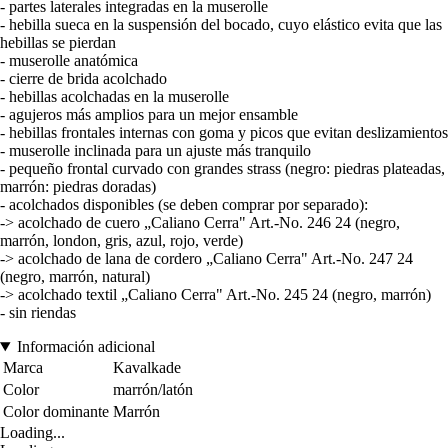
- partes laterales integradas en la muserolle
- hebilla sueca en la suspensión del bocado, cuyo elástico evita que las
hebillas se pierdan
- muserolle anatómica
- cierre de brida acolchado
- hebillas acolchadas en la muserolle
- agujeros más amplios para un mejor ensamble
- hebillas frontales internas con goma y picos que evitan deslizamientos
- muserolle inclinada para un ajuste más tranquilo
- pequeño frontal curvado con grandes strass (negro: piedras plateadas,
marrón: piedras doradas)
- acolchados disponibles (se deben comprar por separado):
-> acolchado de cuero „Caliano Cerra" Art.-No. 246 24 (negro,
marrón, london, gris, azul, rojo, verde)
-> acolchado de lana de cordero „Caliano Cerra" Art.-No. 247 24
(negro, marrón, natural)
-> acolchado textil „Caliano Cerra" Art.-No. 245 24 (negro, marrón)
- sin riendas
Información adicional
Marca
Kavalkade
Color
marrón/latón
Color dominante
Marrón
Loading...