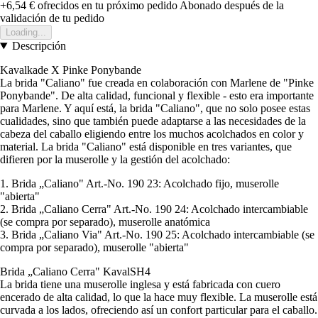
+6,54 €
ofrecidos en tu próximo pedido
Abonado después de la
validación de tu pedido
Loading...
Descripción
Kavalkade X Pinke Ponybande
La brida "Caliano" fue creada en colaboración con Marlene de "Pinke
Ponybande". De alta calidad, funcional y flexible - esto era importante
para Marlene. Y aquí está, la brida "Caliano", que no solo posee estas
cualidades, sino que también puede adaptarse a las necesidades de la
cabeza del caballo eligiendo entre los muchos acolchados en color y
material. La brida "Caliano" está disponible en tres variantes, que
difieren por la muserolle y la gestión del acolchado:
1. Brida „Caliano" Art.-No. 190 23: Acolchado fijo, muserolle
"abierta"
2. Brida „Caliano Cerra" Art.-No. 190 24: Acolchado intercambiable
(se compra por separado), muserolle anatómica
3. Brida „Caliano Via" Art.-No. 190 25: Acolchado intercambiable (se
compra por separado), muserolle "abierta"
Brida „Caliano Cerra" KavalSH4
La brida tiene una muserolle inglesa y está fabricada con cuero
encerado de alta calidad, lo que la hace muy flexible. La muserolle está
curvada a los lados, ofreciendo así un confort particular para el caballo.