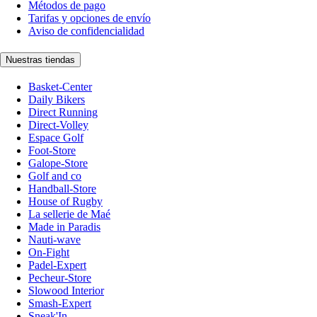
Métodos de pago
Tarifas y opciones de envío
Aviso de confidencialidad
Nuestras tiendas
Basket-Center
Daily Bikers
Direct Running
Direct-Volley
Espace Golf
Foot-Store
Galope-Store
Golf and co
Handball-Store
House of Rugby
La sellerie de Maé
Made in Paradis
Nauti-wave
On-Fight
Padel-Expert
Pecheur-Store
Slowood Interior
Smash-Expert
Sneak'In