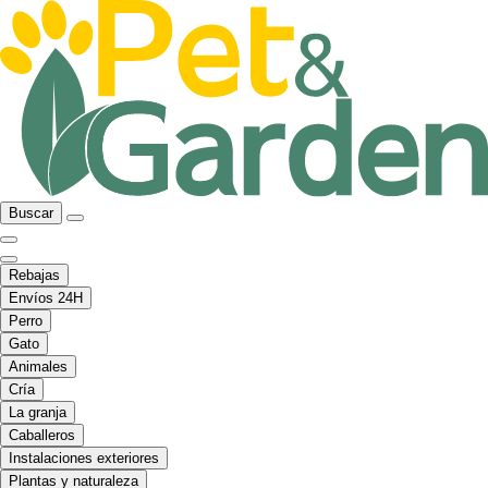
Buscar
Rebajas
Envíos 24H
Perro
Gato
Animales
Cría
La granja
Caballeros
Instalaciones exteriores
Plantas y naturaleza