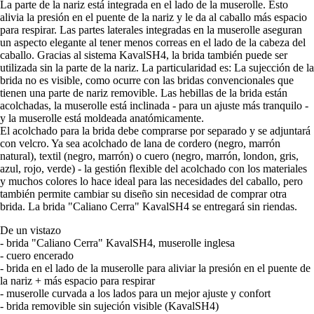
La parte de la nariz está integrada en el lado de la muserolle. Esto
alivia la presión en el puente de la nariz y le da al caballo más espacio
para respirar. Las partes laterales integradas en la muserolle aseguran
un aspecto elegante al tener menos correas en el lado de la cabeza del
caballo. Gracias al sistema KavalSH4, la brida también puede ser
utilizada sin la parte de la nariz. La particularidad es: La sujección de la
brida no es visible, como ocurre con las bridas convencionales que
tienen una parte de nariz removible. Las hebillas de la brida están
acolchadas, la muserolle está inclinada - para un ajuste más tranquilo -
y la muserolle está moldeada anatómicamente.
El acolchado para la brida debe comprarse por separado y se adjuntará
con velcro. Ya sea acolchado de lana de cordero (negro, marrón
natural), textil (negro, marrón) o cuero (negro, marrón, london, gris,
azul, rojo, verde) - la gestión flexible del acolchado con los materiales
y muchos colores lo hace ideal para las necesidades del caballo, pero
también permite cambiar su diseño sin necesidad de comprar otra
brida. La brida "Caliano Cerra" KavalSH4 se entregará sin riendas.
De un vistazo
- brida "Caliano Cerra" KavalSH4, muserolle inglesa
- cuero encerado
- brida en el lado de la muserolle para aliviar la presión en el puente de
la nariz + más espacio para respirar
- muserolle curvada a los lados para un mejor ajuste y confort
- brida removible sin sujeción visible (KavalSH4)