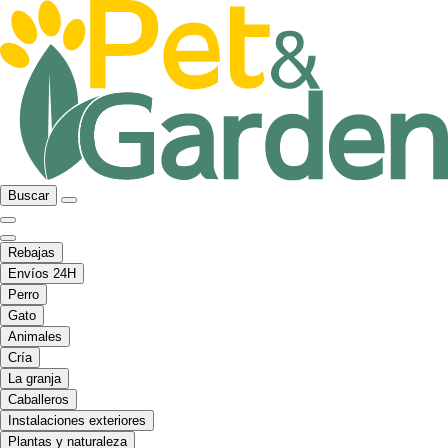
Buscar
Rebajas
Envíos 24H
Perro
Gato
Animales
Cría
La granja
Caballeros
Instalaciones exteriores
Plantas y naturaleza