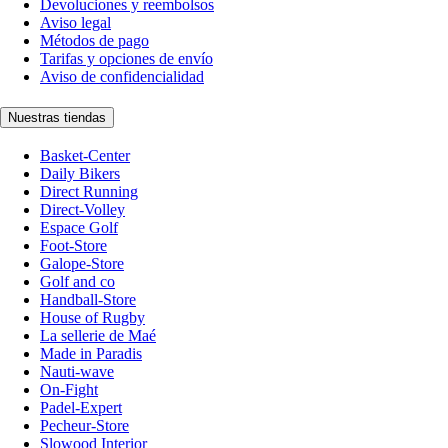
Devoluciones y reembolsos
Aviso legal
Métodos de pago
Tarifas y opciones de envío
Aviso de confidencialidad
Nuestras tiendas
Basket-Center
Daily Bikers
Direct Running
Direct-Volley
Espace Golf
Foot-Store
Galope-Store
Golf and co
Handball-Store
House of Rugby
La sellerie de Maé
Made in Paradis
Nauti-wave
On-Fight
Padel-Expert
Pecheur-Store
Slowood Interior