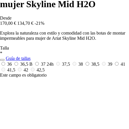
mujer Skyline Mid H2O
Desde
170,00 €
134,70 €
-21%
Explora la naturaleza con estilo y comodidad con las botas de montar
impermeables para mujer de Ariat Skyline Mid H2O.
Talla
*
Guía de tallas
36
36,5 B
37
24h
37,5
38
38,5
39
41
41,5
42
42,5
Este campo es obligatorio