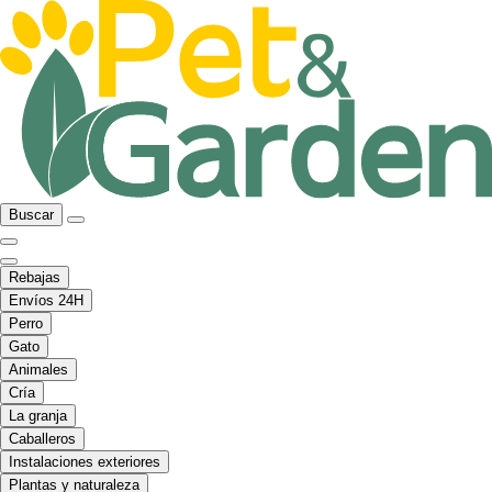
Buscar
Rebajas
Envíos 24H
Perro
Gato
Animales
Cría
La granja
Caballeros
Instalaciones exteriores
Plantas y naturaleza