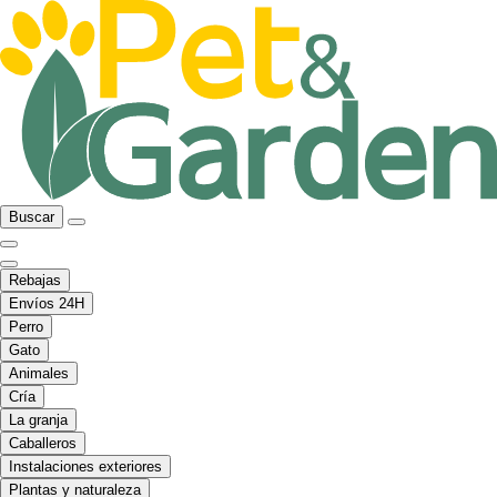
Buscar
Rebajas
Envíos 24H
Perro
Gato
Animales
Cría
La granja
Caballeros
Instalaciones exteriores
Plantas y naturaleza