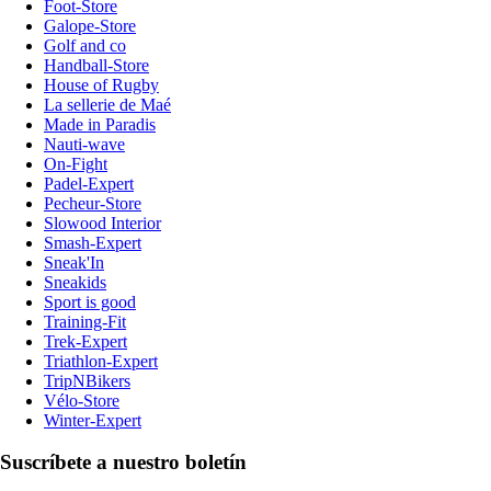
Foot-Store
Galope-Store
Golf and co
Handball-Store
House of Rugby
La sellerie de Maé
Made in Paradis
Nauti-wave
On-Fight
Padel-Expert
Pecheur-Store
Slowood Interior
Smash-Expert
Sneak'In
Sneakids
Sport is good
Training-Fit
Trek-Expert
Triathlon-Expert
TripNBikers
Vélo-Store
Winter-Expert
Suscríbete a nuestro boletín