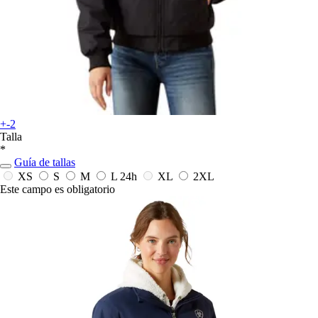
+-2
Talla
*
Guía de tallas
XS
S
M
L
24h
XL
2XL
Este campo es obligatorio