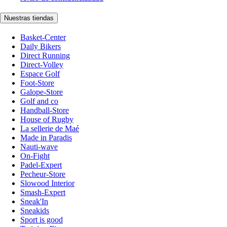
Nuestras tiendas
Basket-Center
Daily Bikers
Direct Running
Direct-Volley
Espace Golf
Foot-Store
Galope-Store
Golf and co
Handball-Store
House of Rugby
La sellerie de Maé
Made in Paradis
Nauti-wave
On-Fight
Padel-Expert
Pecheur-Store
Slowood Interior
Smash-Expert
Sneak'In
Sneakids
Sport is good