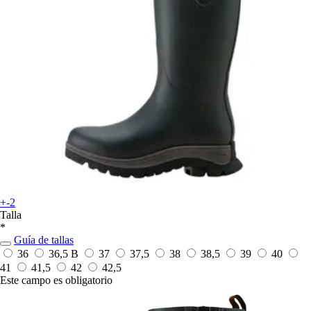
+-2
Talla
*
Guía de tallas
36
36,5 B
37
37,5
38
38,5
39
40
41
41,5
42
42,5
Este campo es obligatorio