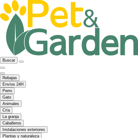
Buscar
Rebajas
Envíos 24H
Perro
Gato
Animales
Cría
La granja
Caballeros
Instalaciones exteriores
Plantas y naturaleza