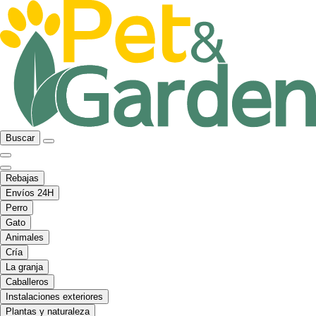
Buscar
Rebajas
Envíos 24H
Perro
Gato
Animales
Cría
La granja
Caballeros
Instalaciones exteriores
Plantas y naturaleza