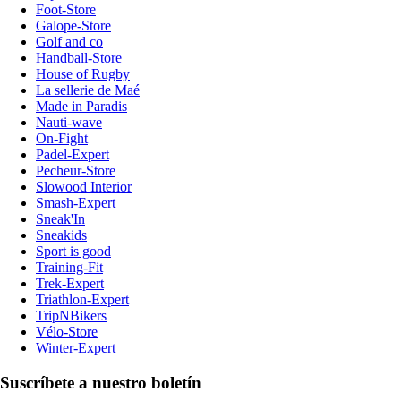
Foot-Store
Galope-Store
Golf and co
Handball-Store
House of Rugby
La sellerie de Maé
Made in Paradis
Nauti-wave
On-Fight
Padel-Expert
Pecheur-Store
Slowood Interior
Smash-Expert
Sneak'In
Sneakids
Sport is good
Training-Fit
Trek-Expert
Triathlon-Expert
TripNBikers
Vélo-Store
Winter-Expert
Suscríbete a nuestro boletín