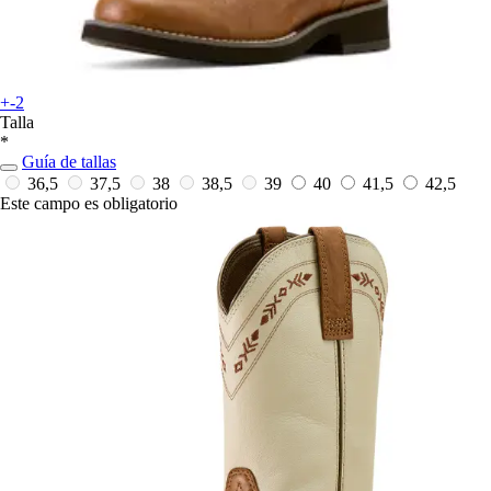
+-2
Talla
*
Guía de tallas
36,5
37,5
38
38,5
39
40
41,5
42,5
Este campo es obligatorio