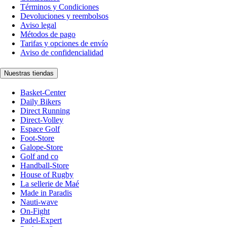
Términos y Condiciones
Devoluciones y reembolsos
Aviso legal
Métodos de pago
Tarifas y opciones de envío
Aviso de confidencialidad
Nuestras tiendas
Basket-Center
Daily Bikers
Direct Running
Direct-Volley
Espace Golf
Foot-Store
Galope-Store
Golf and co
Handball-Store
House of Rugby
La sellerie de Maé
Made in Paradis
Nauti-wave
On-Fight
Padel-Expert