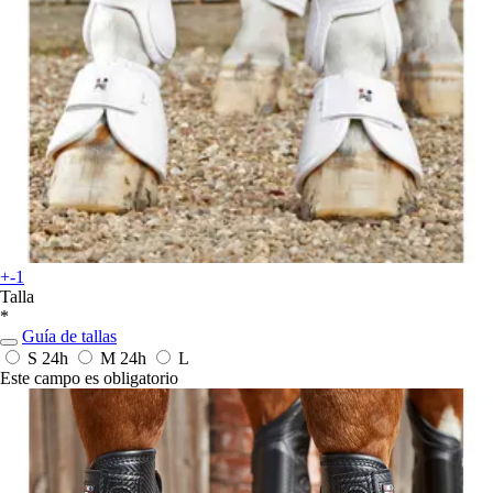
+-1
Talla
*
Guía de tallas
S
24h
M
24h
L
Este campo es obligatorio