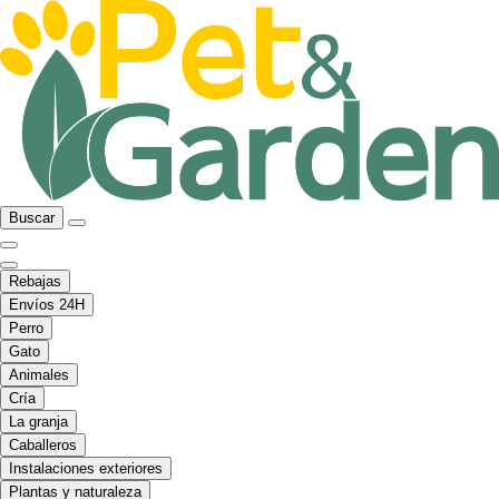
Buscar
Rebajas
Envíos 24H
Perro
Gato
Animales
Cría
La granja
Caballeros
Instalaciones exteriores
Plantas y naturaleza